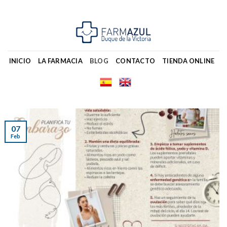
Skip
to
content
INICIO
LA FARMACIA
BLOG
CONTACTO
TIENDA ONLINE
07
Feb